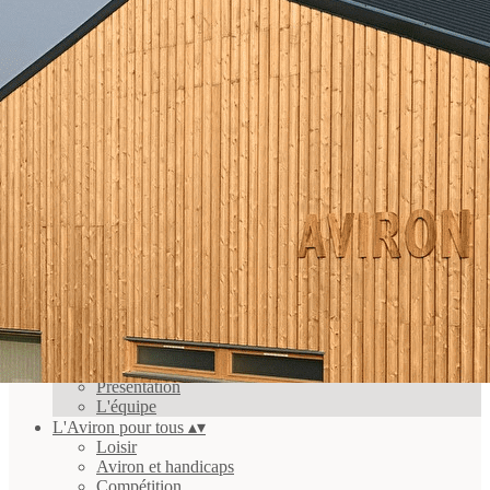
Exporter les lignes sélectionnées
Exporter toutes les colonnes
Exporter uniquement les colonnes affichées
Menu
<
>
Présentation
L'équipe
Ajoutez un logo, un bouton, des réseaux sociaux
Cliquez pour éditer
Accueil
▴
▾
Présentation
L'équipe
L'Aviron pour tous
▴
▾
Loisir
Aviron et handicaps
Compétition